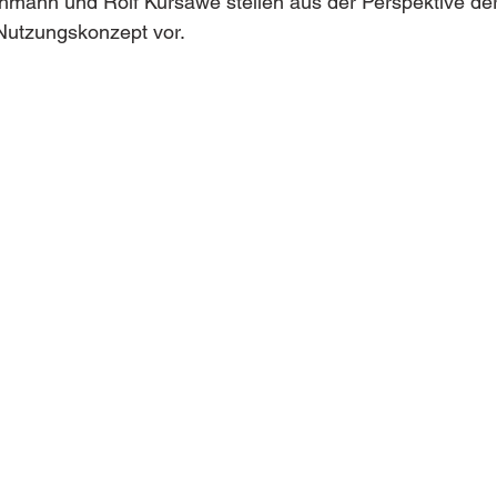
mann und Rolf Kursawe stellen aus der Perspektive der 
Nutzungskonzept vor.  