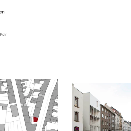
ten
 Köln