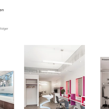
ten
folger